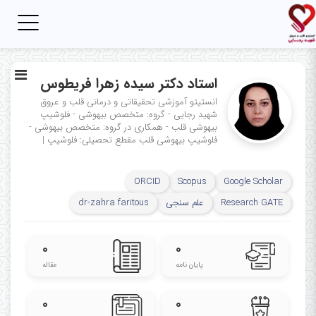
Toggle
igation
استاد دکتر سیده زهرا فریطوس
انستیتو آموزشی تحقیقاتی و درمانی قلب و عروق
شهید رجایی - گروه: متخصص بیهوشی - فلوشیپ
بیهوشی قلب - همکاری در گروه: متخصص بیهوشی -
فلوشیپ بیهوشی قلب
مقطع تحصیلی: فلوشیپ
|
ORCID
Scopus
Google Scholar
Research GATE
علم سنجی
dr-zahra faritous
۰
۰
پایان نامه
مقاله
۰
۰